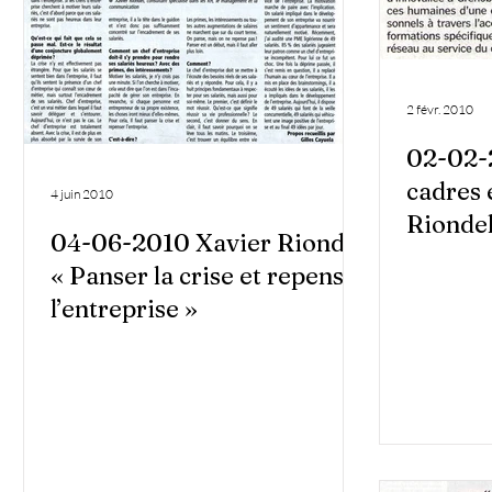
2 févr. 2010
02-02-2
cadres 
4 juin 2010
Riondel
04-06-2010 Xavier Riondel
nouvel
« Panser la crise et repenser
l’entreprise »