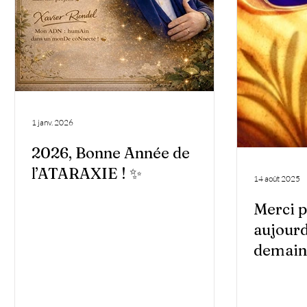
1 janv. 2026
2026, Bonne Année de
l’ATARAXIE ! ✨
14 août 2025
Merci p
aujourd
demain