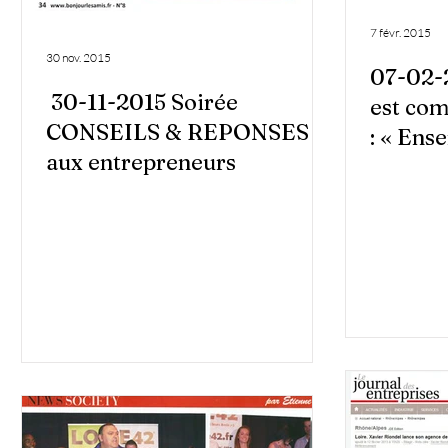
7 févr. 2015
30 nov. 2015
07-02-
30-11-2015 Soirée
est com
CONSEILS & REPONSES
: « Ens
aux entrepreneurs
»