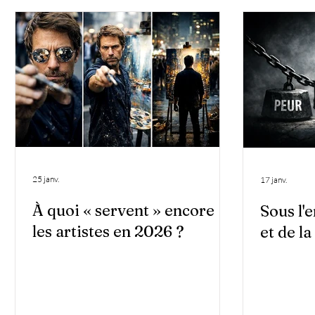
25 janv.
17 janv.
À quoi « servent » encore
Sous l'
les artistes en 2026 ?
et de 