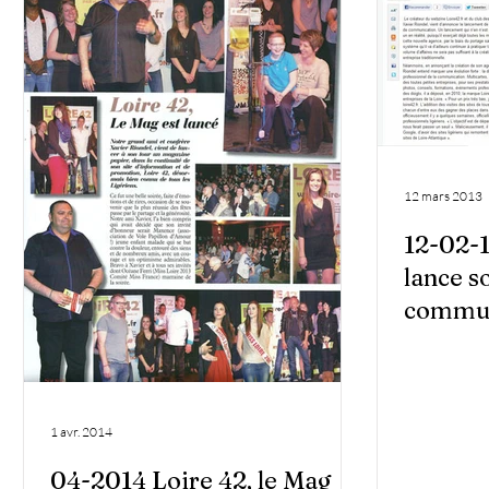
12 mars 2013
12-02-13 Xavier Ri
lance s
commun
1 avr. 2014
04-2014 Loire 42, le Mag