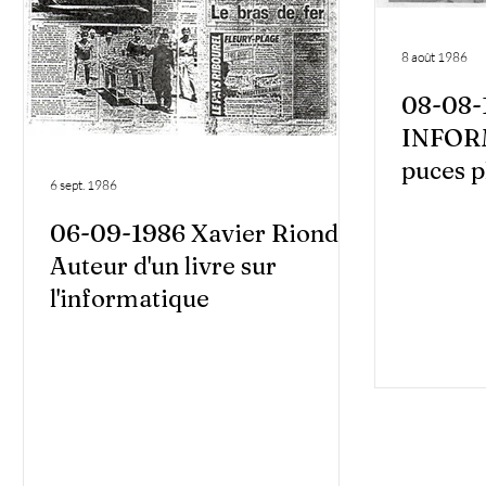
8 août 1986
08-08-
INFORM
puces pl
6 sept. 1986
06-09-1986 Xavier Riondel
Auteur d'un livre sur
l'informatique