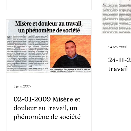
24 nov. 2008
24-11-2
travail
2 janv. 2009
02-01-2009 Misère et
douleur au travail, un
phénomène de société