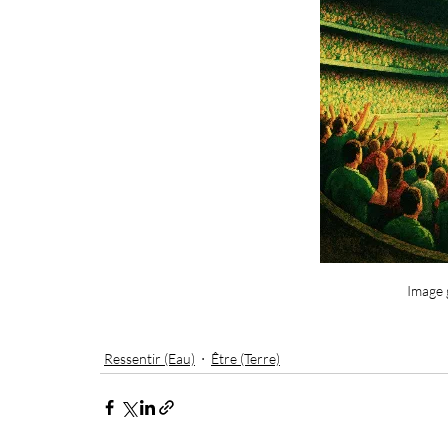
Image 
Ressentir (Eau)
Être (Terre)